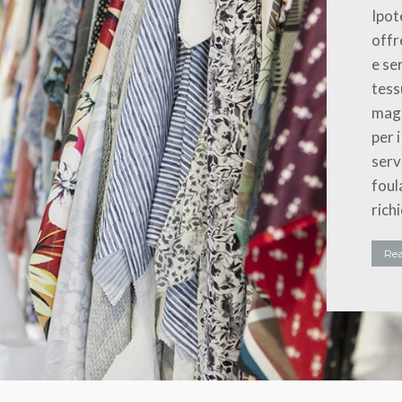
Ipot
offr
e se
tess
magl
per i
serv
foul
rich
Re