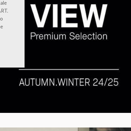
iale
ART.
ro
 e