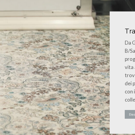
Tr
Da G
B/Sa
prog
vita
trov
dei 
con 
colle
Re