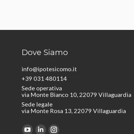
Dove Siamo
info@ipotesicomo.it
+39 031 480114
Sede operativa
via Monte Bianco 10, 22079 Villaguardia
Sede legale
via Monte Rosa 13, 22079 Villaguardia
Find us on:
YouTube
Linkedin
Instagram