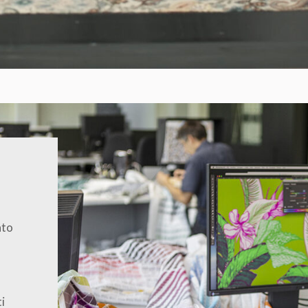
ato
i