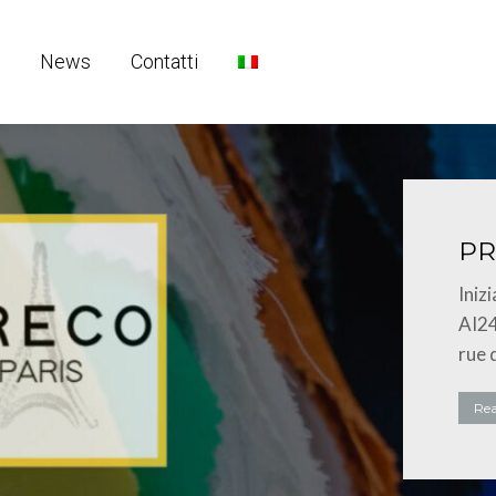
News
Contatti
PR
Iniz
AI24
rue 
Re