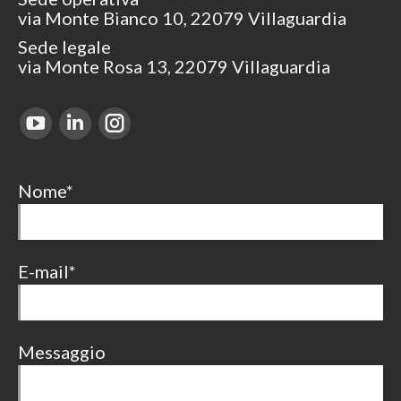
via Monte Bianco 10, 22079 Villaguardia
Sede legale
via Monte Rosa 13, 22079 Villaguardia
Find us on:
YouTube
Linkedin
Instagram
page
page
page
opens
opens
opens
Nome*
in
in
in
new
new
new
window
window
window
E-mail*
Messaggio