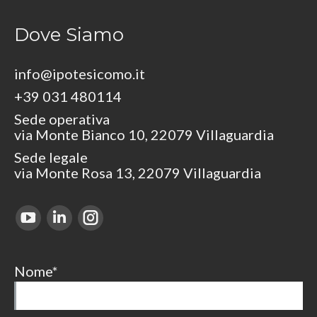
Dove Siamo
info@ipotesicomo.it
+39 031 480114
Sede operativa
via Monte Bianco 10, 22079 Villaguardia
Sede legale
via Monte Rosa 13, 22079 Villaguardia
Find us on:
YouTube
Linkedin
Instagram
page
page
page
opens
opens
opens
Nome*
in
in
in
new
new
new