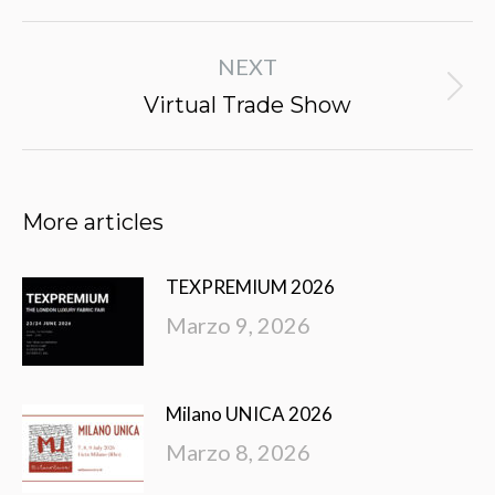
Post
NEXT
navigation
Next
Virtual Trade Show
post:
More articles
TEXPREMIUM 2026
Marzo 9, 2026
Milano UNICA 2026
Marzo 8, 2026